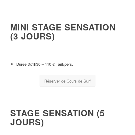
MINI STAGE SENSATION
(3 JOURS)
Une séance qui vous permettra d’apprendre les bases techniques
et sécuritaires, pour prendre vos premières vagues!
Durée 3x1h30 – 110 € Tarif/pers.
Réserver ce Cours de Surf
STAGE SENSATION (5
JOURS)
Une séance qui vous permettra d’apprendre les bases techniques