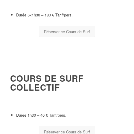
et sécuritaires, pour prendre vos premières vagues!
Durée 5x1h30 – 180 € Tarif/pers.
Réserver ce Cours de Surf
COURS DE SURF
COLLECTIF
Une séance qui vous permettra d’apprendre les bases techniques
et sécuritaires, pour prendre vos premières vagues!
Durée 1h30 – 40 € Tarif/pers.
Réserver ce Cours de Surf