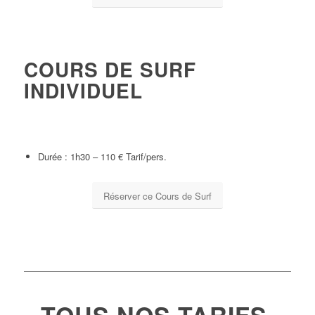
COURS DE SURF
INDIVIDUEL
Une séance personnalisée qui vous permettra d’améliorer votre
technique et vos connaissances en fonction de vos objectifs.
Durée : 1h30 – 110 € Tarif/pers.
Réserver ce Cours de Surf
TOUS NOS TARIFS,