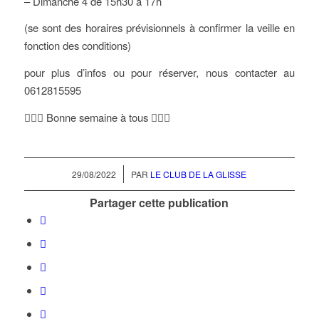
– Dimanche 4 de 15h30 à 17h
(se sont des horaires prévisionnels à confirmer la veille en
fonction des conditions)
pour plus d’infos ou pour réserver, nous contacter au
0612815595
🏄🏼‍♀️ Bonne semaine à tous 🏄🏻‍♂️
/
29/08/2022
PAR
LE CLUB DE LA GLISSE
Partager cette publication