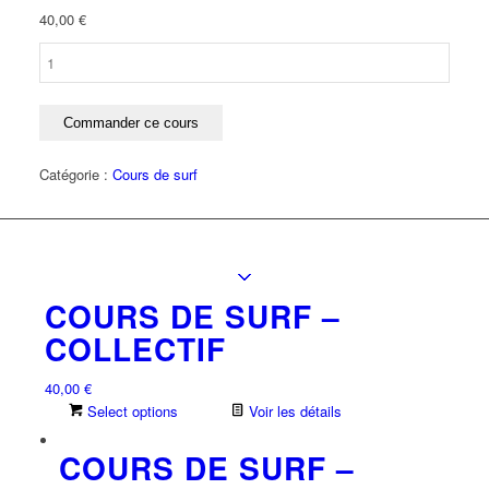
40,00
€
quantité
de
Cours
de
Commander ce cours
surf
-
Catégorie :
Cours de surf
Collectif
COURS DE SURF –
COLLECTIF
40,00
€
Select options
Voir les détails
COURS DE SURF –